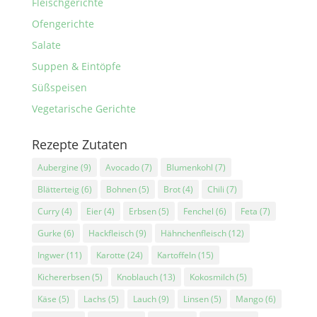
Fleischgerichte
Ofengerichte
Salate
Suppen & Eintöpfe
Süßspeisen
Vegetarische Gerichte
Rezepte Zutaten
Aubergine
(9)
Avocado
(7)
Blumenkohl
(7)
Blätterteig
(6)
Bohnen
(5)
Brot
(4)
Chili
(7)
Curry
(4)
Eier
(4)
Erbsen
(5)
Fenchel
(6)
Feta
(7)
Gurke
(6)
Hackfleisch
(9)
Hähnchenfleisch
(12)
Ingwer
(11)
Karotte
(24)
Kartoffeln
(15)
Kichererbsen
(5)
Knoblauch
(13)
Kokosmilch
(5)
Käse
(5)
Lachs
(5)
Lauch
(9)
Linsen
(5)
Mango
(6)