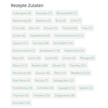
Rezepte Zutaten
Aubergine
(9)
Avocado
(7)
Blumenkohl
(7)
Blätterteig
(6)
Bohnen
(5)
Brot
(4)
Chili
(7)
Curry
(4)
Eier
(4)
Erbsen
(5)
Fenchel
(6)
Feta
(7)
Gurke
(6)
Hackfleisch
(9)
Hähnchenfleisch
(12)
Ingwer
(11)
Karotte
(24)
Kartoffeln
(15)
Kichererbsen
(5)
Knoblauch
(13)
Kokosmilch
(5)
Käse
(5)
Lachs
(5)
Lauch
(9)
Linsen
(5)
Mango
(6)
Minze
(11)
Nudeln
(20)
Oliven
(7)
Paprika
(31)
Parmesan
(9)
Quinoa
(6)
Reis
(12)
Rindfleisch
(5)
Rote Bete
(4)
Rucola
(7)
Salatgurke
(12)
Schafskäse
(4)
Schinken
(6)
Spargel
(12)
Spinat
(5)
Thymian
(6)
Tomate
(55)
Ziegenkäse
(8)
Zucchini
(19)