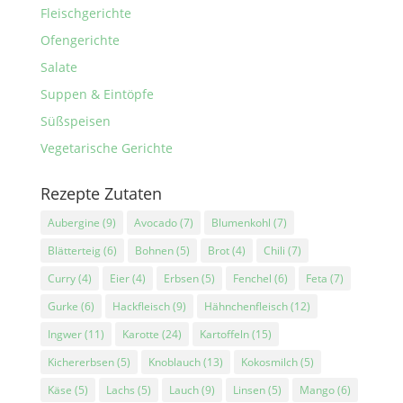
Fleischgerichte
Ofengerichte
Salate
Suppen & Eintöpfe
Süßspeisen
Vegetarische Gerichte
Rezepte Zutaten
Aubergine
(9)
Avocado
(7)
Blumenkohl
(7)
Blätterteig
(6)
Bohnen
(5)
Brot
(4)
Chili
(7)
Curry
(4)
Eier
(4)
Erbsen
(5)
Fenchel
(6)
Feta
(7)
Gurke
(6)
Hackfleisch
(9)
Hähnchenfleisch
(12)
Ingwer
(11)
Karotte
(24)
Kartoffeln
(15)
Kichererbsen
(5)
Knoblauch
(13)
Kokosmilch
(5)
Käse
(5)
Lachs
(5)
Lauch
(9)
Linsen
(5)
Mango
(6)