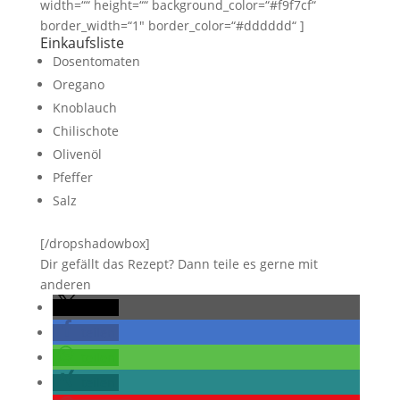
width=““ height=““ background_color=“#f9f7cf“
border_width=“1″ border_color=“#dddddd“ ]
Einkaufsliste
Dosentomaten
Oregano
Knoblauch
Chilischote
Olivenöl
Pfeffer
Salz
[/dropshadowbox]
Dir gefällt das Rezept? Dann teile es gerne mit
anderen
teilen
teilen
teilen
teilen