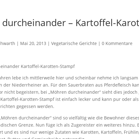
durcheinander – Kartoffel-Karot
chwarth
|
Mai 20, 2013
|
Vegetarische Gerichte
|
0 Kommentare
ahren lebe ich mittlerweile hier und scheinbar nehme ich langsam
 der Niederrheiner an. Für den Sauerbraten aus Pferdefleisch ka
or nicht begeistern, bei „Möhren durcheinander“ sieht dies jedoch
r Kartoffel-Karotten-Stampf ist einfach lecker und kann pur oder als
gerichten gegessen werden.
„Möhren durcheinander“ sind so vielfältig wie die Bewohner diese
dischen Grenze. Nun füge ich als Zugereister ein weiteres hinzu. Es
rt und es sind nur wenige Zutaten wie Karotten, Kartoffeln, Frühli