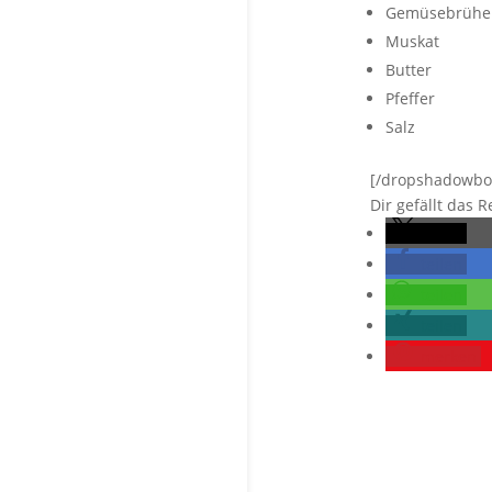
Gemüsebrühe
Muskat
Butter
Pfeffer
Salz
[/dropshadowbo
Dir gefällt das 
teilen
teilen
teilen
teilen
merken