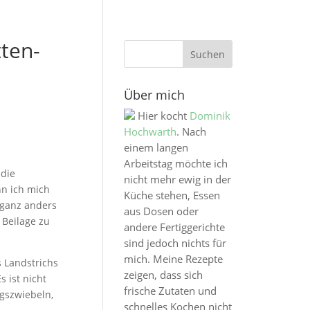
ten-
Über mich
Hier kocht
Dominik
Hochwarth
. Nach
einem langen
Arbeitstag möchte ich
 die
nicht mehr ewig in der
nn ich mich
Küche stehen, Essen
 ganz anders
aus Dosen oder
 Beilage zu
andere Fertiggerichte
sind jedoch nichts für
mich. Meine Rezepte
s Landstrichs
zeigen, dass sich
 ist nicht
frische Zutaten und
ngszwiebeln,
schnelles Kochen nicht