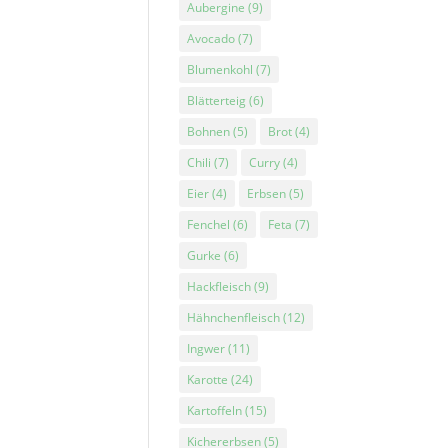
Aubergine
(9)
Avocado
(7)
Blumenkohl
(7)
Blätterteig
(6)
Bohnen
(5)
Brot
(4)
Chili
(7)
Curry
(4)
Eier
(4)
Erbsen
(5)
Fenchel
(6)
Feta
(7)
Gurke
(6)
Hackfleisch
(9)
Hähnchenfleisch
(12)
Ingwer
(11)
Karotte
(24)
Kartoffeln
(15)
Kichererbsen
(5)