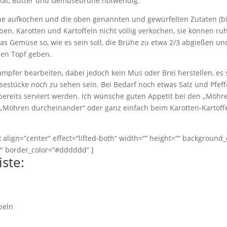
kat, Butter und Gemüsebrühe notwendig.
 aufkochen und die oben genannten und gewürfelten Zutaten (bi
ben. Karotten und Kartoffeln nicht völlig verkochen, sie können ru
das Gemüse so, wie es sein soll, die Brühe zu etwa 2/3 abgießen un
den Topf geben.
pfer bearbeiten, dabei jedoch kein Mus oder Brei herstellen, es s
estücke noch zu sehen sein. Bei Bedarf noch etwas Salz und Pfef
ereits serviert werden. Ich wünsche guten Appetit bei den „Möhr
 „Möhren durcheinander“ oder ganz einfach beim Karotten-Kartoff
lign=“center“ effect=“lifted-both“ width=““ height=““ background_
″ border_color=“#dddddd“ ]
iste:
beln