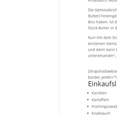
Knoblauch, Mus
Die Gemüsebrühe
Butter) hineinge
Biss haben. Ist 
Stück Butter in 
Nun mit dem Stam
einzelnen Gemüs
und dann kann b
untereinander“,
[dropshadowbox a
border_width=“1
Einkaufsl
Karotten
Kartoffeln
Frühlingszwie
Knoblauch