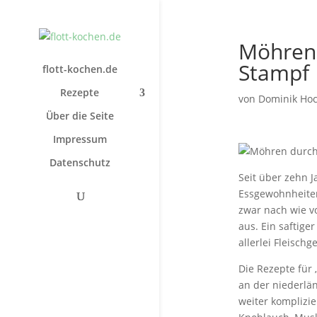
Möhren 
Stampf
flott-kochen.de
Rezepte
von
Dominik Ho
Über die Seite
Impressum
Datenschutz
Seit über zehn J
Essgewohnheiten
zwar nach wie v
aus. Ein saftige
allerlei Fleisch
Die Rezepte für 
an der niederlän
weiter komplizie