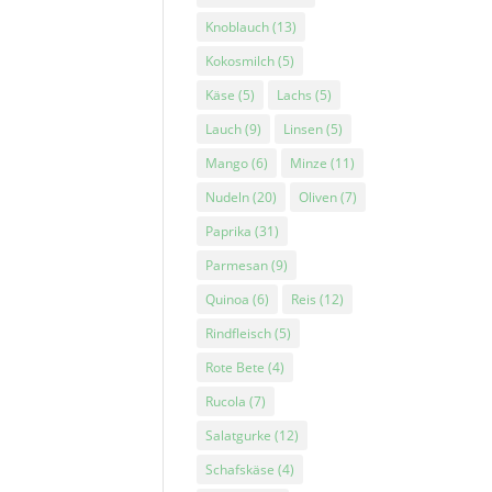
Knoblauch
(13)
Kokosmilch
(5)
Käse
(5)
Lachs
(5)
Lauch
(9)
Linsen
(5)
Mango
(6)
Minze
(11)
Nudeln
(20)
Oliven
(7)
Paprika
(31)
Parmesan
(9)
Quinoa
(6)
Reis
(12)
Rindfleisch
(5)
Rote Bete
(4)
Rucola
(7)
Salatgurke
(12)
Schafskäse
(4)