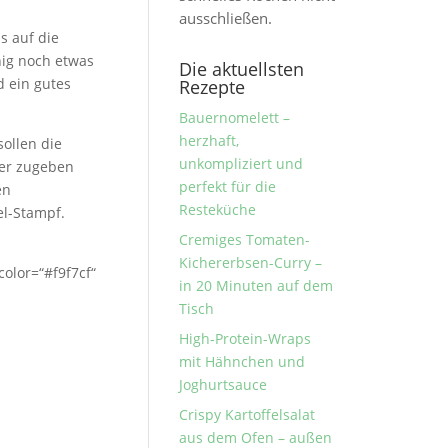
ausschließen.
s auf die
hig noch etwas
Die aktuellsten
d ein gutes
Rezepte
Bauernomelett –
herzhaft,
ollen die
unkompliziert und
fer zugeben
perfekt für die
en
Resteküche
el-Stampf.
Cremiges Tomaten-
Kichererbsen-Curry –
color=“#f9f7cf“
in 20 Minuten auf dem
Tisch
High-Protein-Wraps
mit Hähnchen und
Joghurtsauce
Crispy Kartoffelsalat
aus dem Ofen – außen