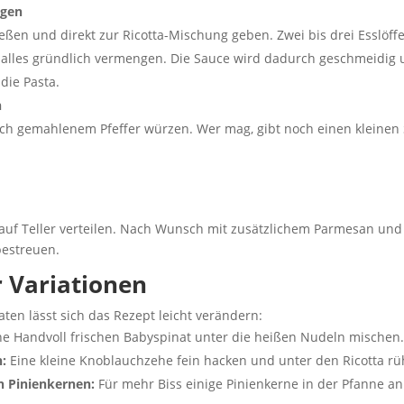
ngen
eßen und direkt zur Ricotta-Mischung geben. Zwei bis drei Esslöff
alles gründlich vermengen. Die Sauce wird dadurch geschmeidig u
die Pasta.
n
isch gemahlenem Pfeffer würzen. Wer mag, gibt noch einen kleinen
t auf Teller verteilen. Nach Wunsch mit zusätzlichem Parmesan und
bestreuen.
r Variationen
ten lässt sich das Rezept leicht verändern:
e Handvoll frischen Babyspinat unter die heißen Nudeln mischen.
:
Eine kleine Knoblauchzehe fein hacken und unter den Ricotta rü
n Pinienkernen:
Für mehr Biss einige Pinienkerne in der Pfanne a