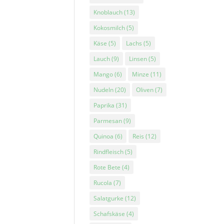
Knoblauch
(13)
Kokosmilch
(5)
Käse
(5)
Lachs
(5)
Lauch
(9)
Linsen
(5)
Mango
(6)
Minze
(11)
Nudeln
(20)
Oliven
(7)
Paprika
(31)
Parmesan
(9)
Quinoa
(6)
Reis
(12)
Rindfleisch
(5)
Rote Bete
(4)
Rucola
(7)
Salatgurke
(12)
Schafskäse
(4)