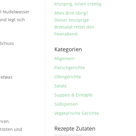
knusprig, innen cremig
el Nudelwasser
Altes Brot übrig?
nd legt sich
Dieser knusprige
Brotsalat rettet den
Feierabend
 Schuss
Kategorien
Allgemein
Fleischgerichte
Ofengerichte
 etwas
Salate
Suppen & Eintöpfe
Süßspeisen
Vegetarische Gerichte
hren.
Rezepte Zutaten
nrösten und