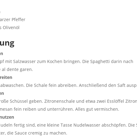
n
rzer Pfeffer
s Olivenöl
tung
en
pf mit Salzwasser zum Kochen bringen. Die Spaghetti darin nach
al dente garen.
reiten
ß abwaschen. Die Schale fein abreiben. Anschließend den Saft ausp
en
große Schüssel geben. Zitronenschale und etwa zwei Esslöffel Zitro
mesan fein reiben und unterrühren. Alles gut vermischen.
nutzen
udeln fertig sind, eine kleine Tasse Nudelwasser abschöpfen. Die 
ter, die Sauce cremig zu machen.