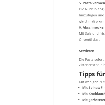
Pasta verme
Die Nudeln abgi
hinzufügen und 
gleichmäßig um 
Abschmecke
Mit Salz und fr
Olivenöl dazu.
Servieren
Die Pasta sofor
Zitronenschale 
Tipps fü
Mit wenigen Zuta
Mit Spinat:
Ein
Mit Knoblauch
Mit geröstete