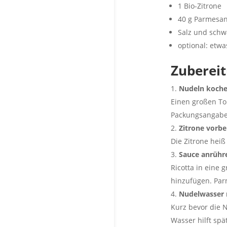
1 Bio-Zitrone
40 g Parmesa
Salz und schwa
optional: etwa
Zuberei
Nudeln koch
Einen großen To
Packungsangabe 
Zitrone vorbe
Die Zitrone hei
Sauce anrühr
Ricotta in eine 
hinzufügen. Par
Nudelwasser 
Kurz bevor die N
Wasser hilft spä