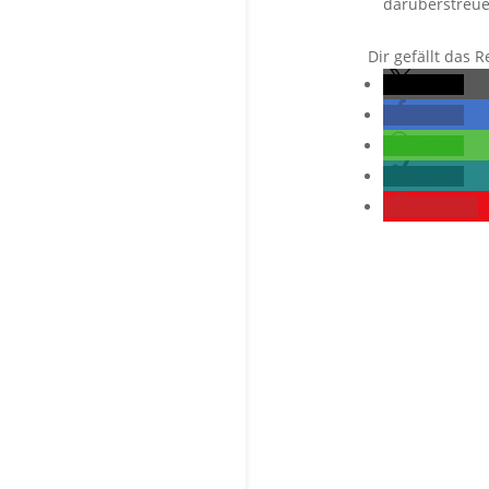
darüberstreue
Dir gefällt das 
teilen
teilen
teilen
teilen
merken