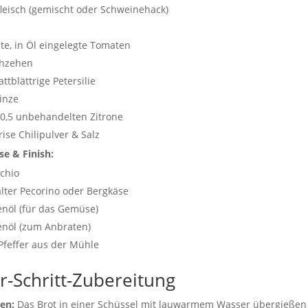
leisch (gemischt oder Schweinehack)
te, in Öl eingelegte Tomaten
chzehen
ttblättrige Petersilie
inze
 0,5 unbehandelten Zitrone
rise Chilipulver & Salz
e & Finish:
chio
alter Pecorino oder Bergkäse
enöl (für das Gemüse)
enöl (zum Anbraten)
Pfeffer aus der Mühle
ür-Schritt-Zubereitung
en:
Das Brot in einer Schüssel mit lauwarmem Wasser übergießen 