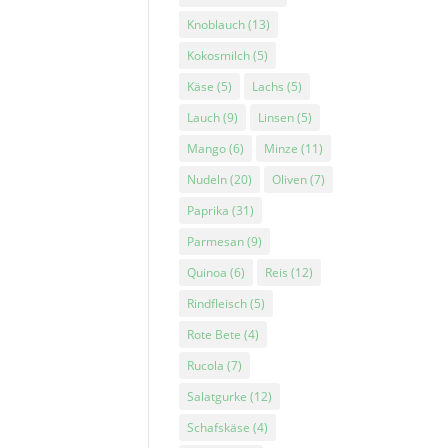
Knoblauch
(13)
Kokosmilch
(5)
Käse
(5)
Lachs
(5)
Lauch
(9)
Linsen
(5)
Mango
(6)
Minze
(11)
Nudeln
(20)
Oliven
(7)
Paprika
(31)
Parmesan
(9)
Quinoa
(6)
Reis
(12)
Rindfleisch
(5)
Rote Bete
(4)
Rucola
(7)
Salatgurke
(12)
Schafskäse
(4)