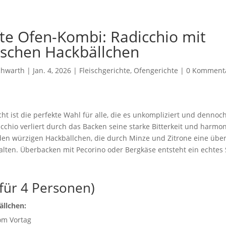
te Ofen-Kombi: Radicchio mit
schen Hackbällchen
chwarth
|
Jan. 4, 2026
|
Fleischgerichte
,
Ofengerichte
|
0 Komment
ht ist die perfekte Wahl für alle, die es unkompliziert und dennoch 
chio verliert durch das Backen seine starke Bitterkeit und harmon
en würzigen Hackbällchen, die durch Minze und Zitrone eine übe
alten. Überbacken mit Pecorino oder Bergkäse entsteht ein echtes 
(für 4 Personen)
ällchen:
om Vortag