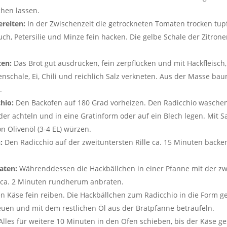
hen lassen.
reiten:
In der Zwischenzeit die getrockneten Tomaten trocken tup
ch, Petersilie und Minze fein hacken. Die gelbe Schale der Zitrone
ten:
Das Brot gut ausdrücken, fein zerpflücken und mit Hackfleisch
enschale, Ei, Chili und reichlich Salz verkneten. Aus der Masse b
.
hio:
Den Backofen auf 180 Grad vorheizen. Den Radicchio waschen
der achteln und in eine Gratinform oder auf ein Blech legen. Mit Sa
on Olivenöl (3-4 EL) würzen.
:
Den Radicchio auf der zweituntersten Rille ca. 15 Minuten backe
aten:
Währenddessen die Hackbällchen in einer Pfanne mit der zw
L) ca. 2 Minuten rundherum anbraten.
 Käse fein reiben. Die Hackbällchen zum Radicchio in die Form ge
uen und mit dem restlichen Öl aus der Bratpfanne beträufeln.
lles für weitere 10 Minuten in den Ofen schieben, bis der Käse 