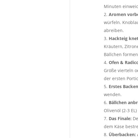
Minuten einweic
Aromen vorbe
würfeln. Knoblau
abreiben.
Hackteig kne
Kräutern, Zitron
Bällchen formen
Ofen & Radicc
Größe vierteln o
der ersten Porti
Erstes Backen
wenden.
Bällchen anbr
Olivenöl (2-3 E
Das Finale:
Den
dem Käse bestre
Überbacken:
A