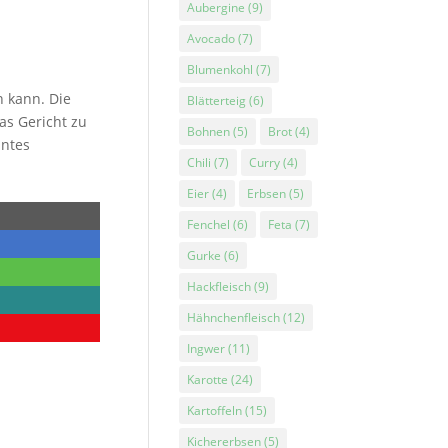
Aubergine
(9)
Avocado
(7)
Blumenkohl
(7)
n kann. Die
Blätterteig
(6)
s Gericht zu
Bohnen
(5)
Brot
(4)
nntes
Chili
(7)
Curry
(4)
Eier
(4)
Erbsen
(5)
Fenchel
(6)
Feta
(7)
Gurke
(6)
Hackfleisch
(9)
Hähnchenfleisch
(12)
Ingwer
(11)
Karotte
(24)
Kartoffeln
(15)
Kichererbsen
(5)