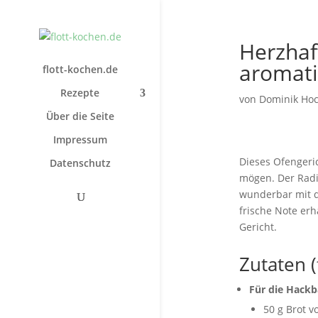
Herzhaf
aromati
flott-kochen.de
Rezepte
von
Dominik Ho
Über die Seite
Impressum
Dieses Ofengeric
Datenschutz
mögen. Der Radic
wunderbar mit d
frische Note erh
Gericht.
Zutaten 
Für die Hackb
50 g Brot v