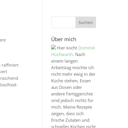
Über mich
are
Hier kocht
Dominik
Hochwarth
. Nach
einem langen
raffiniert
Arbeitstag möchte ich
iert
nicht mehr ewig in der
rraschend
Küche stehen, Essen
Soulfood-
aus Dosen oder
andere Fertiggerichte
sind jedoch nichts für
mich. Meine Rezepte
zeigen, dass sich
frische Zutaten und
schnelles Kochen nicht