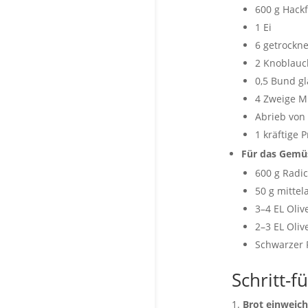
600 g Hackf
1 Ei
6 getrockne
2 Knoblau
0,5 Bund gla
4 Zweige M
Abrieb von
1 kräftige P
Für das Gemüs
600 g Radic
50 g mittel
3–4 EL Oliv
2–3 EL Oliv
Schwarzer 
Schritt-f
Brot einweich