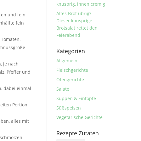
knusprig, innen cremig
Altes Brot übrig?
fen und fein
Dieser knusprige
nhälfte fein
Brotsalat rettet den
Feierabend
, Tomaten,
aumnussgroße
Kategorien
Allgemein
, je nach
Fleischgerichte
lz, Pfeffer und
Ofengerichte
n, dabei einmal
Salate
Suppen & Eintöpfe
eiten Portion
Süßspeisen
Vegetarische Gerichte
ben, alles mit
Rezepte Zutaten
geschmolzen