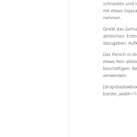
schneiden und in
mit etwas Sojas
nehmen.
Direkt das Gemü
ablöschen. Erdnu
dazugeben. Aufk
Das Fleisch in 
etwas Reis abko
beschäftigen. Be
verwenden.
[dropshadowbox a
border_width=“1