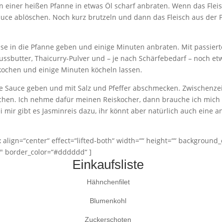
 einer heißen Pfanne in etwas Öl scharf anbraten. Wenn das Fleisch
auce ablöschen. Noch kurz brutzeln und dann das Fleisch aus der 
se in die Pfanne geben und einige Minuten anbraten. Mit passier
ssbutter, Thaicurry-Pulver und – je nach Schärfebedarf – noch etw
ochen und einige Minuten köcheln lassen.
die Sauce geben und mit Salz und Pfeffer abschmecken. Zwischenzei
chen. Ich nehme dafür meinen Reiskocher, dann brauche ich mich 
i mir gibt es Jasminreis dazu, ihr könnt aber natürlich auch eine a
lign=“center“ effect=“lifted-both“ width=““ height=““ background_
″ border_color=“#dddddd“ ]
Einkaufsliste
Hähnchenfilet
Blumenkohl
Zuckerschoten