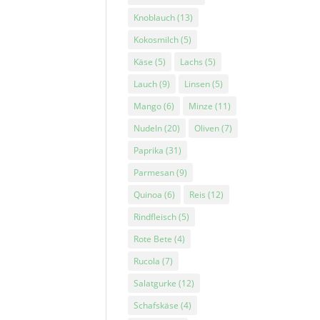
Knoblauch
(13)
Kokosmilch
(5)
Käse
(5)
Lachs
(5)
Lauch
(9)
Linsen
(5)
Mango
(6)
Minze
(11)
Nudeln
(20)
Oliven
(7)
Paprika
(31)
Parmesan
(9)
Quinoa
(6)
Reis
(12)
Rindfleisch
(5)
Rote Bete
(4)
Rucola
(7)
Salatgurke
(12)
Schafskäse
(4)