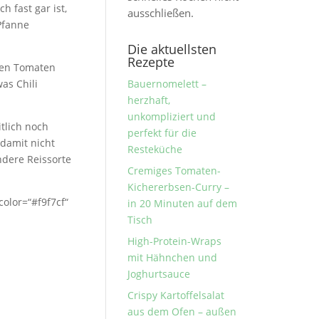
 fast gar ist,
ausschließen.
Pfanne
Die aktuellsten
Rezepte
ten Tomaten
as Chili
Bauernomelett –
herzhaft,
unkompliziert und
tlich noch
perfekt für die
damit nicht
Resteküche
ndere Reissorte
Cremiges Tomaten-
Kichererbsen-Curry –
color=“#f9f7cf“
in 20 Minuten auf dem
Tisch
High-Protein-Wraps
mit Hähnchen und
Joghurtsauce
Crispy Kartoffelsalat
aus dem Ofen – außen