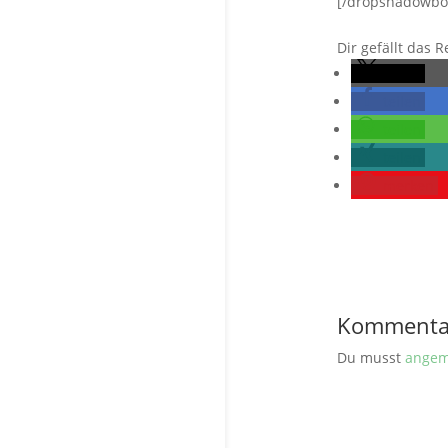
[/dropshadowbo
Dir gefällt das 
teilen
teilen
teilen
teilen
merken
Kommenta
Du musst
angem