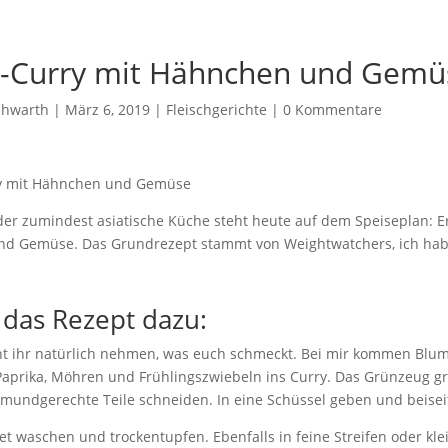
s-Curry mit Hähnchen und Gemü
chwarth
|
März 6, 2019
|
Fleischgerichte
|
0 Kommentare
der zumindest asiatische Küche steht heute auf dem Speiseplan: 
d Gemüse. Das Grundrezept stammt von Weightwatchers, ich hab
 das Rezept dazu:
 ihr natürlich nehmen, was euch schmeckt. Bei mir kommen Blum
Paprika, Möhren und Frühlingszwiebeln ins Curry. Das Grünzeug g
mundgerechte Teile schneiden. In eine Schüssel geben und beiseit
t waschen und trockentupfen. Ebenfalls in feine Streifen oder kle