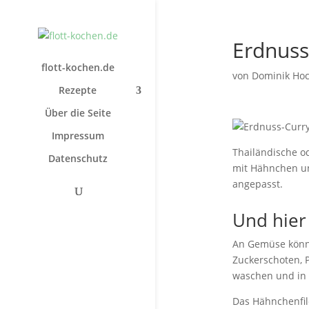
Erdnus
flott-kochen.de
von
Dominik Ho
Rezepte
Über die Seite
Impressum
Thailändische o
Datenschutz
mit Hähnchen un
angepasst.
Und hier
An Gemüse könnt
Zuckerschoten, 
waschen und in 
Das Hähnchenfile