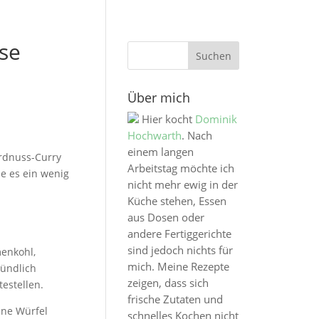
se
Über mich
Hier kocht
Dominik
Hochwarth
. Nach
einem langen
Erdnuss-Curry
Arbeitstag möchte ich
e es ein wenig
nicht mehr ewig in der
Küche stehen, Essen
aus Dosen oder
andere Fertiggerichte
sind jedoch nichts für
enkohl,
mich. Meine Rezepte
ründlich
zeigen, dass sich
estellen.
frische Zutaten und
ine Würfel
schnelles Kochen nicht